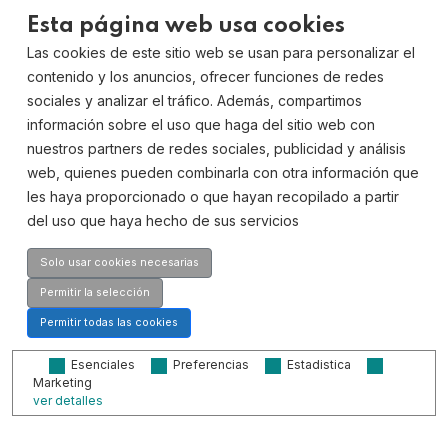
Inicio
Esta página web usa cookies
Descubre Sidilab
Las cookies de este sitio web se usan para personalizar el
contenido y los anuncios, ofrecer funciones de redes
Productos
sociales y analizar el tráfico. Además, compartimos
Catálogos
información sobre el uso que haga del sitio web con
nuestros partners de redes sociales, publicidad y análisis
Consultoría
web, quienes pueden combinarla con otra información que
les haya proporcionado o que hayan recopilado a partir
Blog
del uso que haya hecho de sus servicios
Preguntas Frecuentes
Solo usar cookies necesarias
Contacto
Permitir la selección
Permitir todas las cookies
Contáctanos
Esenciales
Preferencias
Estadistica
Marketing
ver detalles
Dirección: