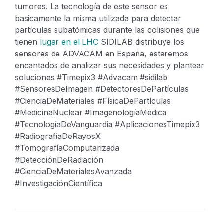
tumores.
La tecnología de este sensor es
basicamente la misma utilizada para detectar
partículas subatómicas durante las colisiones que
tienen
lugar en el LHC
SIDILAB distribuye los
sensores de ADVACAM en España, estaremos
encantados de analizar sus necesidades y plantear
soluciones
#Timepix3 #Advacam #sidilab
#SensoresDeImagen #DetectoresDePartículas
#CienciaDeMateriales #FísicaDePartículas
#MedicinaNuclear #ImagenologíaMédica
#TecnologíaDeVanguardia #AplicacionesTimepix3
#RadiografíaDeRayosX
#TomografíaComputarizada
#DetecciónDeRadiación
#CienciaDeMaterialesAvanzada
#InvestigaciónCientífica