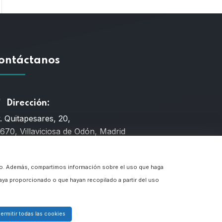
ontáctanos
Dirección:
. Quitapesares, 20,
670, Villaviciosa de Odón, Madrid
Teléfono
fico. Además, compartimos información sobre el uso que haga
6 659 203
aya proporcionado o que hayan recopilado a partir del uso
Email
ermitir todas las cookies