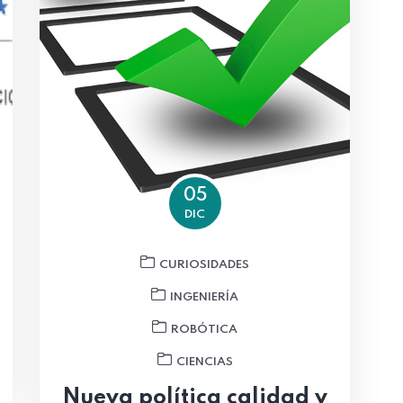
05
DIC
CURIOSIDADES
INGENIERÍA
ROBÓTICA
CIENCIAS
Nueva política calidad y