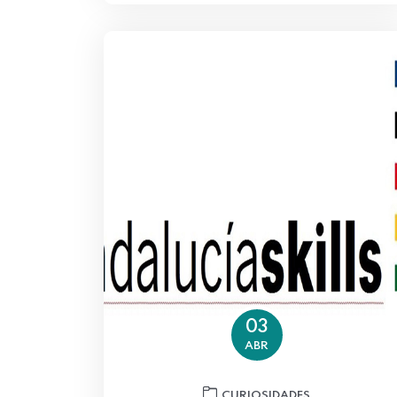
03
ABR
CURIOSIDADES