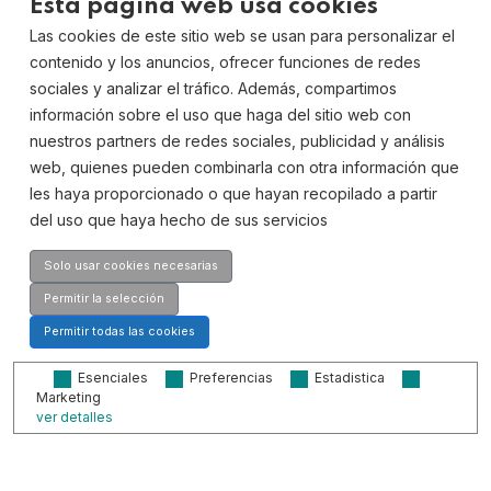
Esta página web usa cookies
Preguntas Frecuentes
Las cookies de este sitio web se usan para personalizar el
Contacto
contenido y los anuncios, ofrecer funciones de redes
sociales y analizar el tráfico. Además, compartimos
Contáctanos
información sobre el uso que haga del sitio web con
nuestros partners de redes sociales, publicidad y análisis
web, quienes pueden combinarla con otra información que
les haya proporcionado o que hayan recopilado a partir
Dirección:
del uso que haya hecho de sus servicios
Av. Quitapesares, 20,
28670, Villaviciosa de Odón, Madrid
Solo usar cookies necesarias
Teléfono
Permitir la selección
916 659 203
Permitir todas las cookies
Esenciales
Preferencias
Estadistica
Email
Marketing
ver detalles