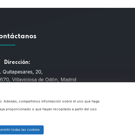
ontáctanos
Dirección:
. Quitapesares, 20,
670, Villaviciosa de Odón, Madrid
Teléfono
fico. Además, compartimos información sobre el uso que haga
6 659 203
aya proporcionado o que hayan recopilado a partir del uso
Email
ermitir todas las cookies