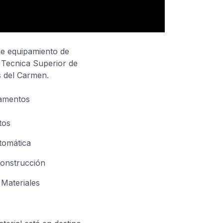
de equipamiento de
a Tecnica Superior de
s del Carmen.
tamentos
ctos
utomática
Construcción
 Materiales