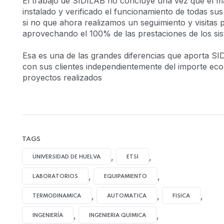
El trabajo de SIDILAB no concluye una vez que el mat
instalado y verificado el funcionamiento de todas sus
si no que ahora realizamos un seguimiento y visitas p
aprovechando el 100% de las prestaciones de los si
Esa es una de las grandes diferencias que aporta S
con sus clientes independientemente del importe ec
proyectos realizados
TAGS
,
,
UNIVERSIDAD DE HUELVA
ETSI
,
,
LABORATORIOS
EQUIPAMIENTO
,
,
,
TERMODINAMICA
AUTOMATICA
FISICA
,
,
INGENIERÍA
INGENIERIA QUIMICA