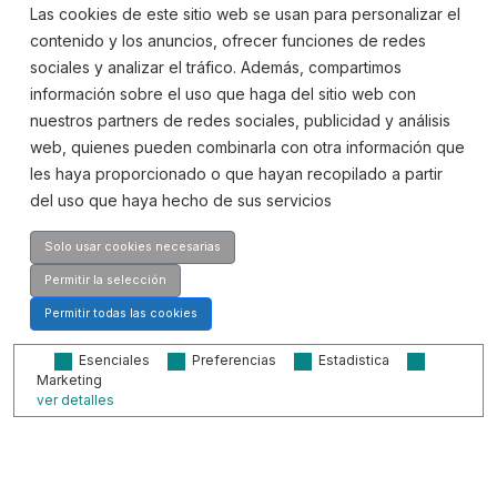
Las cookies de este sitio web se usan para personalizar el
Contacto
contenido y los anuncios, ofrecer funciones de redes
sociales y analizar el tráfico. Además, compartimos
Contáctanos
información sobre el uso que haga del sitio web con
nuestros partners de redes sociales, publicidad y análisis
web, quienes pueden combinarla con otra información que
les haya proporcionado o que hayan recopilado a partir
Dirección:
del uso que haya hecho de sus servicios
Av. Quitapesares, 20,
28670, Villaviciosa de Odón, Madrid
Solo usar cookies necesarias
Teléfono
Permitir la selección
916 659 203
Permitir todas las cookies
Esenciales
Preferencias
Estadistica
Email
Marketing
ver detalles