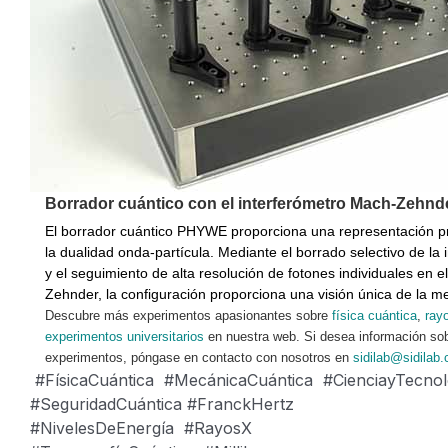
Borrador cuántico con el interferómetro Mach-Zehnd
El borrador cuántico PHYWE proporciona una representación pr
la dualidad onda-partícula. Mediante el borrado selectivo de la 
y el seguimiento de alta resolución de fotones individuales en e
Zehnder, la configuración proporciona una visión única de la m
Descubre más experimentos apasionantes sobre
física cuántica
,
ray
experimentos universitarios
en nuestra web. Si desea información sob
experimentos, póngase en contacto con nosotros en
sidilab@sidilab
#FísicaCuántica #MecánicaCuántica #CienciayTecn
#SeguridadCuántica #FranckHertz
#NivelesDeEnergía #RayosX