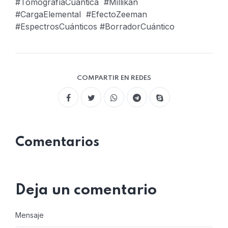
#TomografíaCuántica #Millikan
#CargaElemental #EfectoZeeman
#EspectrosCuánticos
#BorradorCuántico
COMPARTIR EN REDES
Comentarios
Deja un comentario
Mensaje