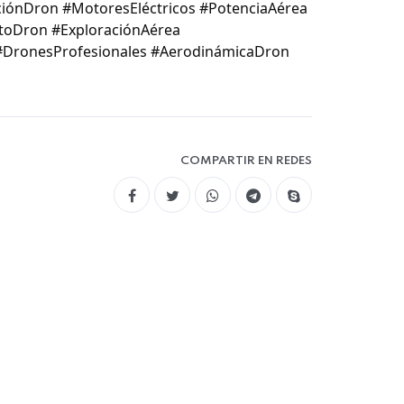
ciónDron #MotoresEléctricos #PotenciaAérea
toDron #ExploraciónAérea
#DronesProfesionales #AerodinámicaDron
COMPARTIR EN REDES