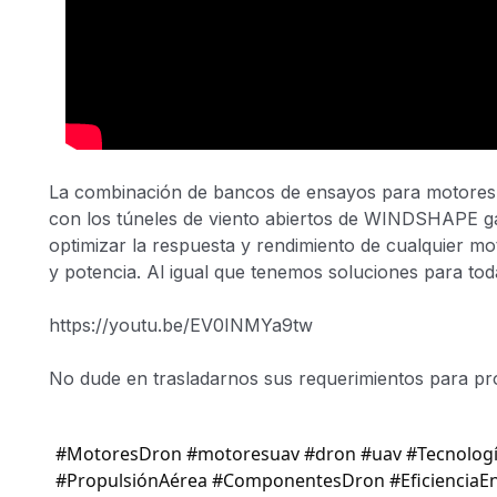
La combinación de bancos de ensayos para motores
con los túneles de viento abiertos de WINDSHAPE gara
optimizar la respuesta y rendimiento de cualquier m
y potencia. Al igual que tenemos soluciones para tod
https://youtu.be/EV0INMYa9tw
No dude en trasladarnos sus requerimientos para pr
#MotoresDron #motoresuav #dron #uav #Tecnologí
#PropulsiónAérea #ComponentesDron #EficienciaEn