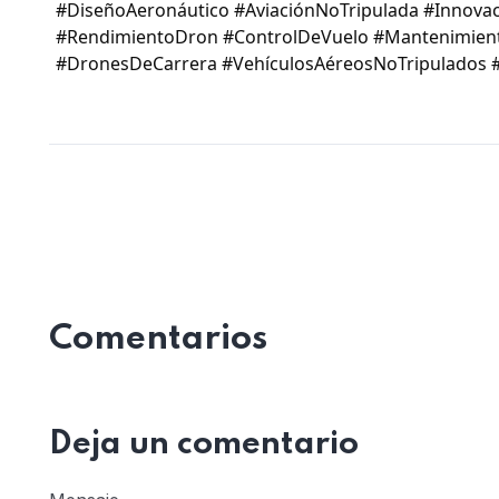
#DiseñoAeronáutico #AviaciónNoTripulada #Innova
#RendimientoDron #ControlDeVuelo #Mantenimien
#DronesDeCarrera #VehículosAéreosNoTripulados 
Comentarios
Deja un comentario