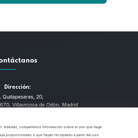
ontáctanos
Dirección:
. Quitapesares, 20,
670, Villaviciosa de Odón, Madrid
Teléfono
fico. Además, compartimos información sobre el uso que haga
6 659 203
aya proporcionado o que hayan recopilado a partir del uso