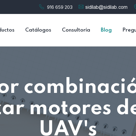
916 659 203
ductos
Catálogos
Consultoría
Blog
Pregu
or combinaci
ar motores d
UAV's