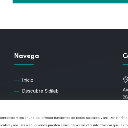
Navega
C
Inicio
Av
Descubre Sidilab
28
Productos
Catálogos
 contenido y los anuncios, ofrecer funciones de redes sociales y analizar el trá
91
Consultoría
licidad y análisis web, quienes pueden combinarla con otra información que les h