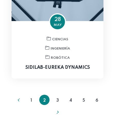
28
MAY
CIENCIAS
INGENIERÍA
ROBÓTICA
SIDILAB-EUREKA DYNAMICS
1
2
3
4
5
6