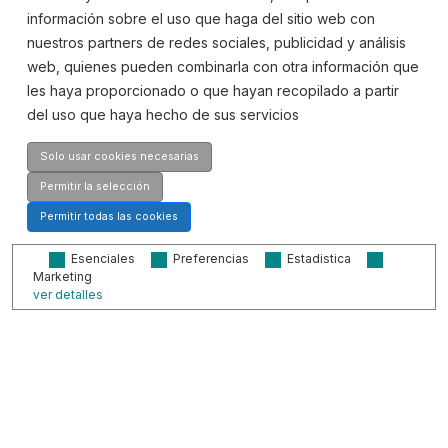
Contáctanos
información sobre el uso que haga del sitio web con
nuestros partners de redes sociales, publicidad y análisis
web, quienes pueden combinarla con otra información que
les haya proporcionado o que hayan recopilado a partir
Dirección:
del uso que haya hecho de sus servicios
Av. Quitapesares, 20,
28670, Villaviciosa de Odón, Madrid
Solo usar cookies necesarias
Teléfono
Permitir la selección
916 659 203
Permitir todas las cookies
Esenciales
Preferencias
Estadistica
Email
Marketing
ver detalles
© 2026
Sidilab.
Todos los derechos reservados |
Aviso legal
|
Propiedad intelectual
|
Cookies